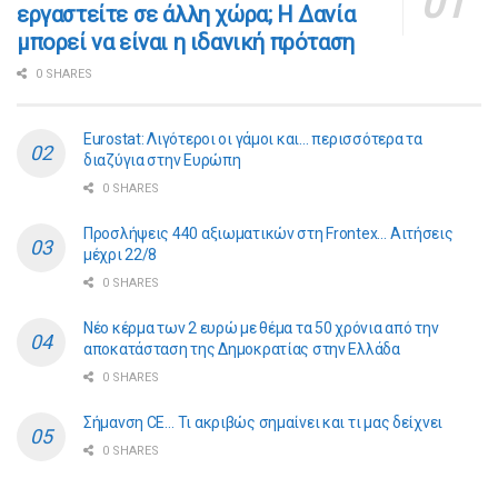
εργαστείτε σε άλλη χώρα; Η Δανία
μπορεί να είναι η ιδανική πρόταση
0 SHARES
Eurostat: Λιγότεροι οι γάμοι και… περισσότερα τα
διαζύγια στην Ευρώπη
0 SHARES
Προσλήψεις 440 αξιωματικών στη Frontex… Αιτήσεις
μέχρι 22/8
0 SHARES
Νέο κέρμα των 2 ευρώ με θέμα τα 50 χρόνια από την
αποκατάσταση της Δημοκρατίας στην Ελλάδα
0 SHARES
Σήμανση CE… Τι ακριβώς σημαίνει και τι μας δείχνει
0 SHARES