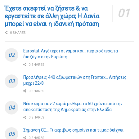
​​Έχετε σκεφτεί να ζήσετε & να
εργαστείτε σε άλλη χώρα; Η Δανία
μπορεί να είναι η ιδανική πρόταση
0 SHARES
Eurostat: Λιγότεροι οι γάμοι και… περισσότερα τα
διαζύγια στην Ευρώπη
0 SHARES
Προσλήψεις 440 αξιωματικών στη Frontex… Αιτήσεις
μέχρι 22/8
0 SHARES
Νέο κέρμα των 2 ευρώ με θέμα τα 50 χρόνια από την
αποκατάσταση της Δημοκρατίας στην Ελλάδα
0 SHARES
Σήμανση CE… Τι ακριβώς σημαίνει και τι μας δείχνει
0 SHARES