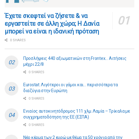
​​Έχετε σκεφτεί να ζήσετε & να
εργαστείτε σε άλλη χώρα; Η Δανία
μπορεί να είναι η ιδανική πρόταση
0 SHARES
Προσλήψεις 440 αξιωματικών στη Frontex… Αιτήσεις
μέχρι 22/8
0 SHARES
Eurostat: Λιγότεροι οι γάμοι και… περισσότερα τα
διαζύγια στην Ευρώπη
0 SHARES
Ενιαίος αυτοκινητόδρομος 111 χλμ. Λαμία – Τρίκαλα με
συγχρηματοδότηση της ΕE (ΕΣΠΑ)
0 SHARES
Νέο κέρμα των 2 ευρώ με θέμα τα 50 χρόνια από την