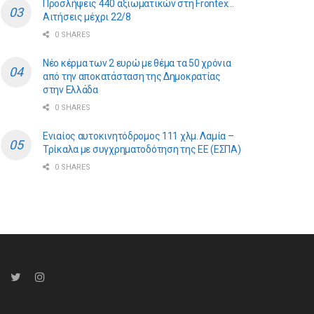
Προσλήψεις 440 αξιωματικών στη Frontex…
Αιτήσεις μέχρι 22/8
0 SHARES
Νέο κέρμα των 2 ευρώ με θέμα τα 50 χρόνια
από την αποκατάσταση της Δημοκρατίας
στην Ελλάδα
0 SHARES
Ενιαίος αυτοκινητόδρομος 111 χλμ. Λαμία –
Τρίκαλα με συγχρηματοδότηση της ΕE (ΕΣΠΑ)
0 SHARES