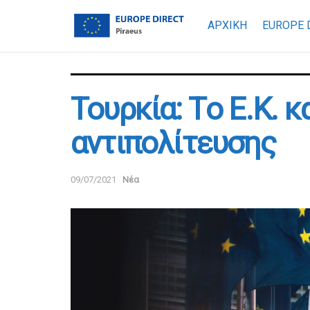
ΑΡΧΙΚΗ
EUROPE 
Τουρκία: Τo Ε.Κ. 
αντιπολίτευσης
09/07/2021
Νέα