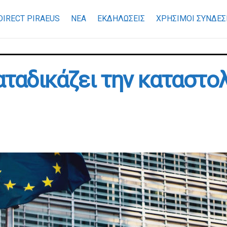
DIRECT PIRAEUS
ΝΕΑ
ΕΚΔΗΛΩΣΕΙΣ
ΧΡΉΣΙΜΟΙ ΣΎΝΔΕΣ
καταδικάζει την καταστο