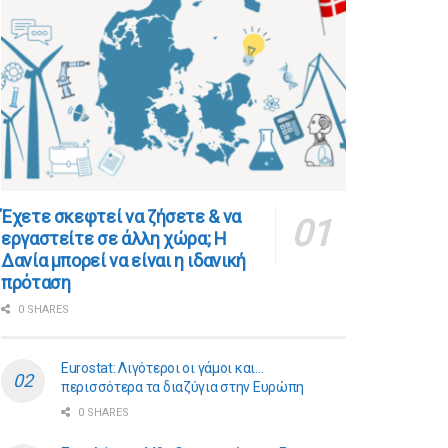
​​Έχετε σκεφτεί να ζήσετε & να
εργαστείτε σε άλλη χώρα; Η
Δανία μπορεί να είναι η ιδανική
πρόταση
0 SHARES
Eurostat: Λιγότεροι οι γάμοι και…
περισσότερα τα διαζύγια στην Ευρώπη
0 SHARES