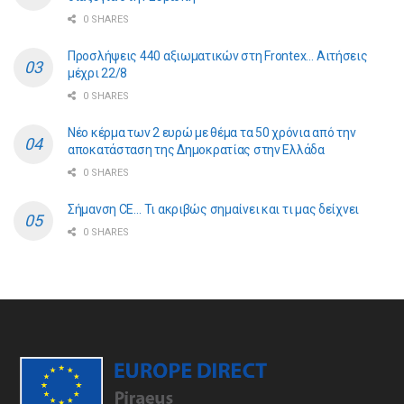
0 SHARES
Προσλήψεις 440 αξιωματικών στη Frontex… Αιτήσεις
μέχρι 22/8
0 SHARES
Νέο κέρμα των 2 ευρώ με θέμα τα 50 χρόνια από την
αποκατάσταση της Δημοκρατίας στην Ελλάδα
0 SHARES
Σήμανση CE… Τι ακριβώς σημαίνει και τι μας δείχνει
0 SHARES