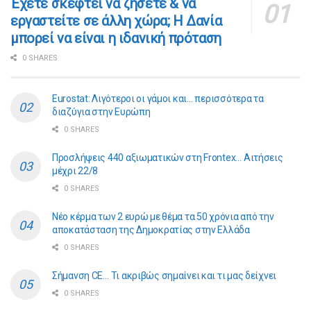
​​Έχετε σκεφτεί να ζήσετε & να
εργαστείτε σε άλλη χώρα; Η Δανία
μπορεί να είναι η ιδανική πρόταση
0 SHARES
Eurostat: Λιγότεροι οι γάμοι και… περισσότερα τα
διαζύγια στην Ευρώπη
0 SHARES
Προσλήψεις 440 αξιωματικών στη Frontex… Αιτήσεις
μέχρι 22/8
0 SHARES
Νέο κέρμα των 2 ευρώ με θέμα τα 50 χρόνια από την
αποκατάσταση της Δημοκρατίας στην Ελλάδα
0 SHARES
Σήμανση CE… Τι ακριβώς σημαίνει και τι μας δείχνει
0 SHARES