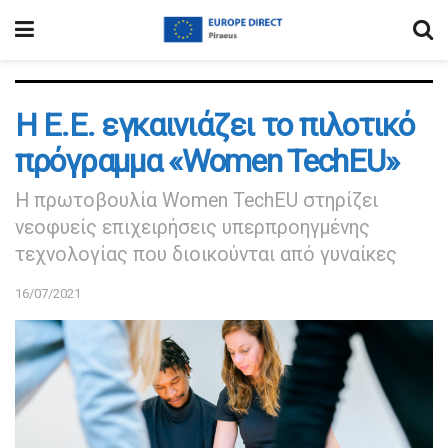
Η Ε.Ε. εγκαινιάζει το πιλοτικό
πρόγραμμα «Women TechEU»
Η πρωτοβουλία Women TechEU στηρίζει
νεοφυείς επιχειρήσεις υπερπροηγμένης
τεχνολογίας που διοικούνται από γυναίκες
16/07/2021