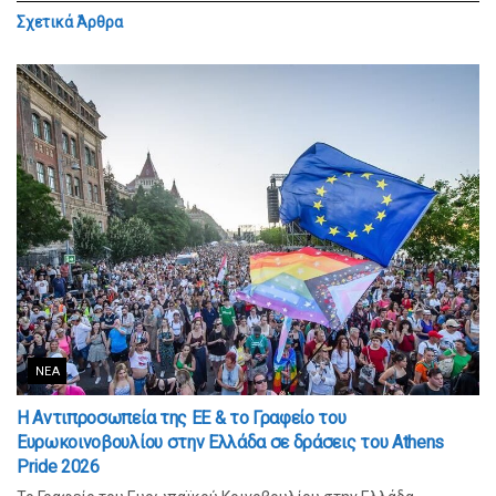
Σχετικά
Άρθρα
ΝΈΑ
Η Αντιπροσωπεία της ΕΕ & το Γραφείο του
Ευρωκοινοβουλίου στην Ελλάδα σε δράσεις του Athens
Pride 2026