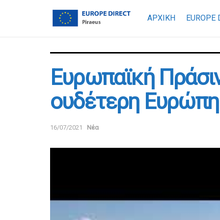
ΑΡΧΙΚΗ
EUROPE 
Ευρωπαϊκή Πράσινη
ουδέτερη Ευρώπη
16/07/2021
Νέα