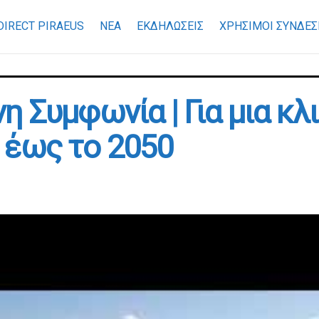
DIRECT PIRAEUS
ΝΕΑ
ΕΚΔΗΛΩΣΕΙΣ
ΧΡΉΣΙΜΟΙ ΣΎΝΔΕΣ
 Συμφωνία | Για μια κλ
 έως το 2050