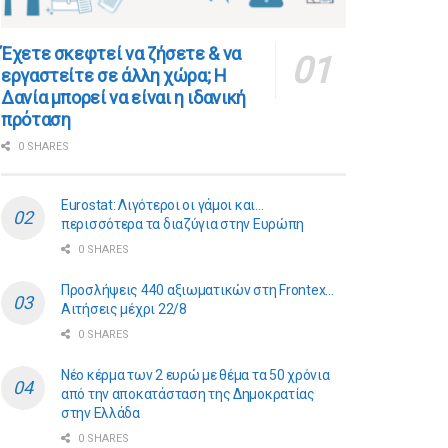
​​Έχετε σκεφτεί να ζήσετε & να
εργαστείτε σε άλλη χώρα; Η
Δανία μπορεί να είναι η ιδανική
πρόταση
0 SHARES
Eurostat: Λιγότεροι οι γάμοι και…
περισσότερα τα διαζύγια στην Ευρώπη
0 SHARES
Προσλήψεις 440 αξιωματικών στη Frontex…
Αιτήσεις μέχρι 22/8
0 SHARES
Νέο κέρμα των 2 ευρώ με θέμα τα 50 χρόνια
από την αποκατάσταση της Δημοκρατίας
στην Ελλάδα
0 SHARES