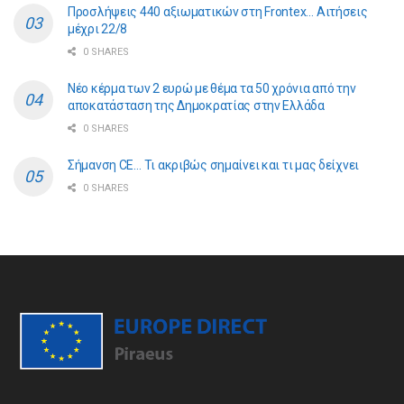
Προσλήψεις 440 αξιωματικών στη Frontex… Αιτήσεις
μέχρι 22/8
0 SHARES
Νέο κέρμα των 2 ευρώ με θέμα τα 50 χρόνια από την
αποκατάσταση της Δημοκρατίας στην Ελλάδα
0 SHARES
Σήμανση CE… Τι ακριβώς σημαίνει και τι μας δείχνει
0 SHARES