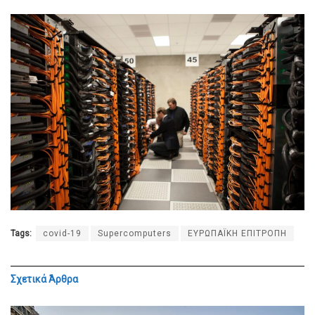
Tags:
covid-19
Supercomputers
ΕΥΡΩΠΑΪΚΗ ΕΠΙΤΡΟΠΗ
Σχετικά
Άρθρα