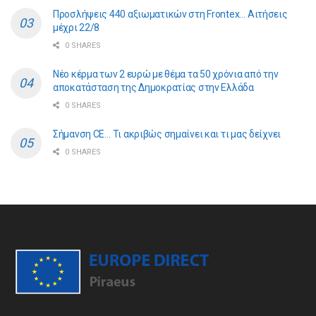
Προσλήψεις 440 αξιωματικών στη Frontex… Αιτήσεις
μέχρι 22/8
0 SHARES
Νέο κέρμα των 2 ευρώ με θέμα τα 50 χρόνια από την
αποκατάσταση της Δημοκρατίας στην Ελλάδα
0 SHARES
Σήμανση CE… Τι ακριβώς σημαίνει και τι μας δείχνει
0 SHARES