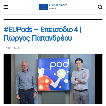
#EUPods – Επεισόδιο 4 |
Γιώργος Παπανδρέου
27/05/2021