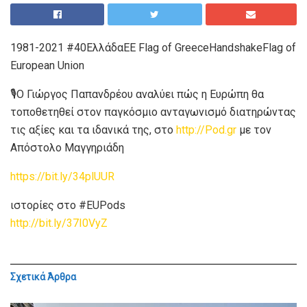
1981-2021 #40ΕλλάδαΕΕ Flag of GreeceHandshakeFlag of
European Union
🎙O Γιώργος Παπανδρέου αναλύει πώς η Ευρώπη θα
τοποθετηθεί στον παγκόσμιο ανταγωνισμό διατηρώντας
τις αξίες και τα ιδανικά της, στο
http://Pod.gr
με τον
Απόστολο Μαγγηριάδη
https://bit.ly/34plUUR
ιστορίες στο #EUPods
http://bit.ly/37I0VyZ
Σχετικά
Άρθρα