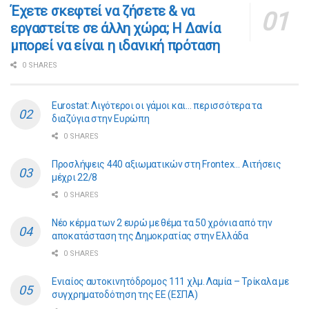
​​Έχετε σκεφτεί να ζήσετε & να
εργαστείτε σε άλλη χώρα; Η Δανία
μπορεί να είναι η ιδανική πρόταση
0 SHARES
Eurostat: Λιγότεροι οι γάμοι και… περισσότερα τα
διαζύγια στην Ευρώπη
0 SHARES
Προσλήψεις 440 αξιωματικών στη Frontex… Αιτήσεις
μέχρι 22/8
0 SHARES
Νέο κέρμα των 2 ευρώ με θέμα τα 50 χρόνια από την
αποκατάσταση της Δημοκρατίας στην Ελλάδα
0 SHARES
Ενιαίος αυτοκινητόδρομος 111 χλμ. Λαμία – Τρίκαλα με
συγχρηματοδότηση της ΕE (ΕΣΠΑ)