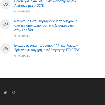
Προσλήψεις 440 αξιωματικών στη Frontex…
Αιτήσεις μέχρι 22/8
0 SHARES
Νέο κέρμα των 2 ευρώ με θέμα τα 50 χρόνια
από την αποκατάσταση της Δημοκρατίας
στην Ελλάδα
0 SHARES
Ενιαίος αυτοκινητόδρομος 111 χλμ. Λαμία –
Τρίκαλα με συγχρηματοδότηση της ΕE (ΕΣΠΑ)
0 SHARES