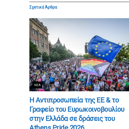
Σχετικά
Άρθρα
ΝΈΑ
Η Αντιπροσωπεία της ΕΕ & το
Γραφείο του Ευρωκοινοβουλίου
στην Ελλάδα σε δράσεις του
Athens Pride 2026