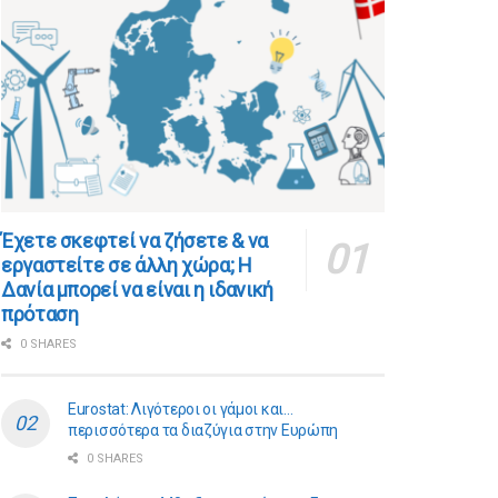
​​Έχετε σκεφτεί να ζήσετε & να
εργαστείτε σε άλλη χώρα; Η
Δανία μπορεί να είναι η ιδανική
πρόταση
0 SHARES
Eurostat: Λιγότεροι οι γάμοι και…
περισσότερα τα διαζύγια στην Ευρώπη
0 SHARES