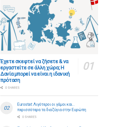
​​Έχετε σκεφτεί να ζήσετε & να
εργαστείτε σε άλλη χώρα; Η
Δανία μπορεί να είναι η ιδανική
πρόταση
0 SHARES
Eurostat: Λιγότεροι οι γάμοι και…
περισσότερα τα διαζύγια στην Ευρώπη
0 SHARES