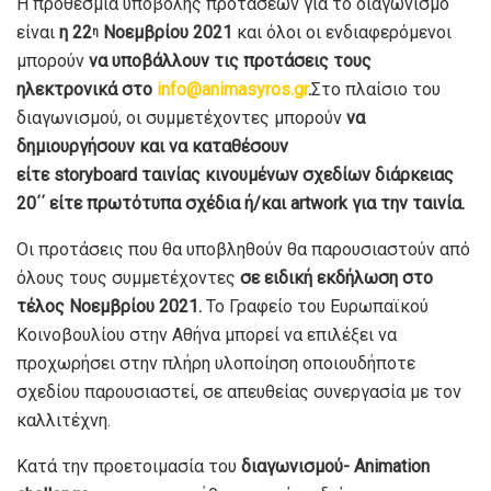
Η προθεσμία υποβολής προτάσεων για το διαγωνισμό
είναι
η 22
Νοεμβρίου 2021
και όλοι οι ενδιαφερόμενοι
η
μπορούν
να υποβάλλουν τις προτάσεις τους
ηλεκτρονικά στο
info
@
animasyros
.
gr
.
Στο πλαίσιο του
διαγωνισμού, οι συμμετέχοντες μπορούν
να
δημιουργήσουν και να καταθέσουν
είτε
storyboard
ταινίας κινουμένων σχεδίων διάρκειας
20΄΄ είτε πρωτότυπα σχέδια ή/και
artwork
για την ταινία.
Οι προτάσεις που θα υποβληθούν θα παρουσιαστούν από
όλους τους συμμετέχοντες
σε ειδική εκδήλωση στο
τέλος Νοεμβρίου 2021.
Το Γραφείο του Ευρωπαϊκού
Κοινοβουλίου στην Αθήνα μπορεί να επιλέξει να
προχωρήσει στην πλήρη υλοποίηση οποιουδήποτε
σχεδίου παρουσιαστεί, σε απευθείας συνεργασία με τον
καλλιτέχνη.
Κατά την προετοιμασία του
διαγωνισμού-
Animation