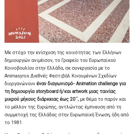
Με στόχο την ενίσχυση της κοινότητας των Ελλήνων
δημιουργών ανιμέισον, το Γραφείο του Ευρωπαϊκού
Κοινοβουλίου στην Ελλάδα, σε συνεργασία με το
Animasyros Διεθνές Φεστιβάλ Κινουμένων Σχεδίων
διοργανώνουν
έναν διαγωνισμό-
Animation challenge
για
τη δημιουργία
storyboard
ή/και
artwork
μιας ταινίας
μικρού μήκους διάρκειας έως 20΄΄,
με θέμα το παρόν και
το μέλλον της Ευρώπης, αντλώντας έμπνευση από τη
συμμετοχή της Ελλάδας στην Ευρωπαϊκή Ένωση, ήδη από
το 1981.