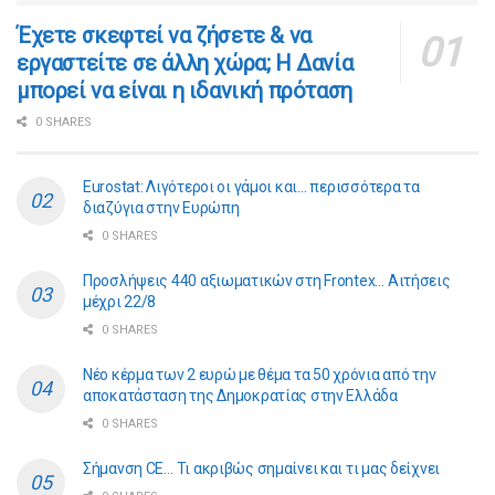
​​Έχετε σκεφτεί να ζήσετε & να
εργαστείτε σε άλλη χώρα; Η Δανία
μπορεί να είναι η ιδανική πρόταση
0 SHARES
Eurostat: Λιγότεροι οι γάμοι και… περισσότερα τα
διαζύγια στην Ευρώπη
0 SHARES
Προσλήψεις 440 αξιωματικών στη Frontex… Αιτήσεις
μέχρι 22/8
0 SHARES
Νέο κέρμα των 2 ευρώ με θέμα τα 50 χρόνια από την
αποκατάσταση της Δημοκρατίας στην Ελλάδα
0 SHARES
Σήμανση CE… Τι ακριβώς σημαίνει και τι μας δείχνει