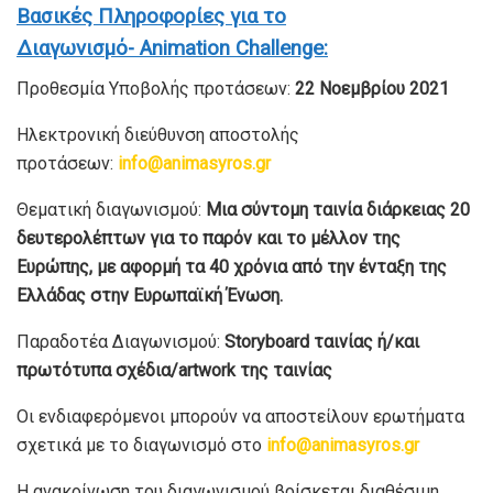
Βασικές Πληροφορίες για το
Διαγωνισμό-
Animation Challenge
:
Προθεσμία Υποβολής προτάσεων:
22 Νοεμβρίου 2021
Ηλεκτρονική διεύθυνση αποστολής
προτάσεων:
info
@
animasyros
.
gr
Θεματική διαγωνισμού:
Μια σύντομη ταινία διάρκειας 20
δευτερολέπτων για το παρόν και το μέλλον της
Ευρώπης, με αφορμή τα 40 χρόνια από την ένταξη της
Ελλάδας στην Ευρωπαϊκή Ένωση.
Παραδοτέα Διαγωνισμού:
Storyboard
ταινίας ή/και
πρωτότυπα σχέδια/
artwork
της ταινίας
Οι ενδιαφερόμενοι μπορούν να αποστείλουν ερωτήματα
σχετικά με το διαγωνισμό στο
info
@
animasyros
.
gr
Η ανακοίνωση του διαγωνισμού βρίσκεται διαθέσιμη