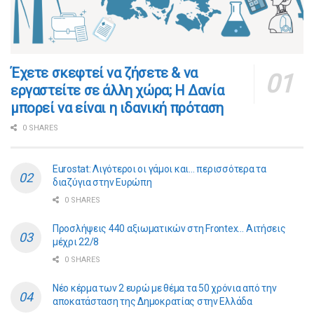
​​Έχετε σκεφτεί να ζήσετε & να
εργαστείτε σε άλλη χώρα; Η Δανία
μπορεί να είναι η ιδανική πρόταση
0 SHARES
Eurostat: Λιγότεροι οι γάμοι και… περισσότερα τα
διαζύγια στην Ευρώπη
0 SHARES
Προσλήψεις 440 αξιωματικών στη Frontex… Αιτήσεις
μέχρι 22/8
0 SHARES
Νέο κέρμα των 2 ευρώ με θέμα τα 50 χρόνια από την
αποκατάσταση της Δημοκρατίας στην Ελλάδα