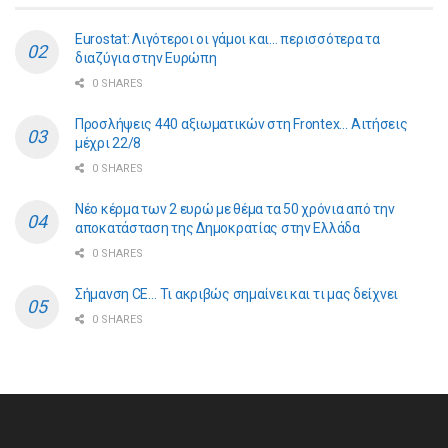
Eurostat: Λιγότεροι οι γάμοι και… περισσότερα τα
διαζύγια στην Ευρώπη
0 SHARES
Προσλήψεις 440 αξιωματικών στη Frontex… Αιτήσεις
μέχρι 22/8
0 SHARES
Νέο κέρμα των 2 ευρώ με θέμα τα 50 χρόνια από την
αποκατάσταση της Δημοκρατίας στην Ελλάδα
0 SHARES
Σήμανση CE… Τι ακριβώς σημαίνει και τι μας δείχνει
0 SHARES