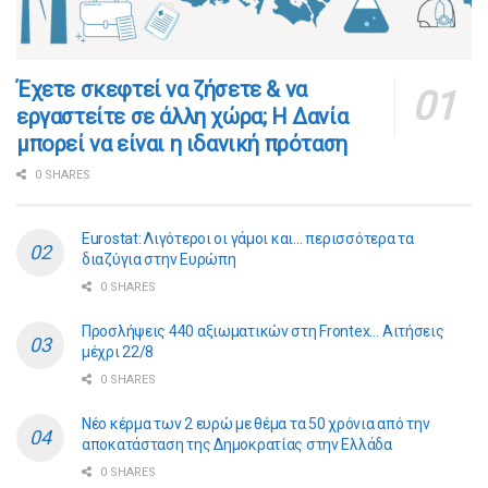
​​Έχετε σκεφτεί να ζήσετε & να
εργαστείτε σε άλλη χώρα; Η Δανία
μπορεί να είναι η ιδανική πρόταση
0 SHARES
Eurostat: Λιγότεροι οι γάμοι και… περισσότερα τα
διαζύγια στην Ευρώπη
0 SHARES
Προσλήψεις 440 αξιωματικών στη Frontex… Αιτήσεις
μέχρι 22/8
0 SHARES
Νέο κέρμα των 2 ευρώ με θέμα τα 50 χρόνια από την
αποκατάσταση της Δημοκρατίας στην Ελλάδα
0 SHARES