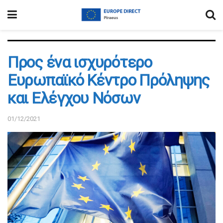
Προς ένα ισχυρότερο
Ευρωπαϊκό Κέντρο Πρόληψης
και Ελέγχου Νόσων
01/12/2021