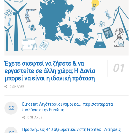
​​Έχετε σκεφτεί να ζήσετε & να
εργαστείτε σε άλλη χώρα; Η Δανία
μπορεί να είναι η ιδανική πρόταση
0 SHARES
Eurostat: Λιγότεροι οι γάμοι και… περισσότερα τα
διαζύγια στην Ευρώπη
0 SHARES
Προσλήψεις 440 αξιωματικών στη Frontex… Αιτήσεις