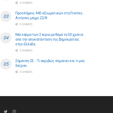
0 SHARES
Προσλήψεις 440 αξιωματικών στη Frontex…
Αιτήσεις μέχρι 22/8
0 SHARES
Νέο κέρμα των 2 ευρώ με θέμα τα 50 χρόνια
από την αποκατάσταση της Δημοκρατίας
στην Ελλάδα
0 SHARES
Σήμανση CE… Τι ακριβώς σημαίνει και τι μας
δείχνει
0 SHARES