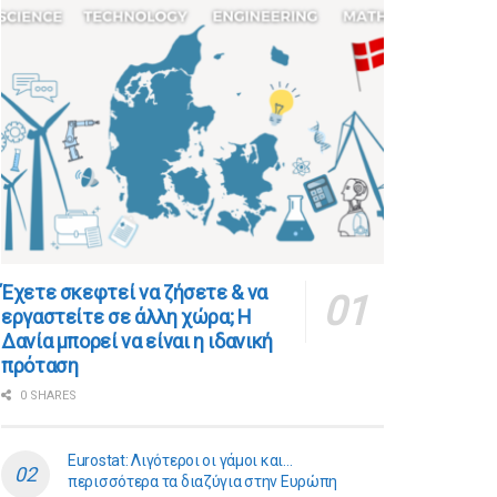
​​Έχετε σκεφτεί να ζήσετε & να
εργαστείτε σε άλλη χώρα; Η
Δανία μπορεί να είναι η ιδανική
πρόταση
0 SHARES
Eurostat: Λιγότεροι οι γάμοι και…
περισσότερα τα διαζύγια στην Ευρώπη