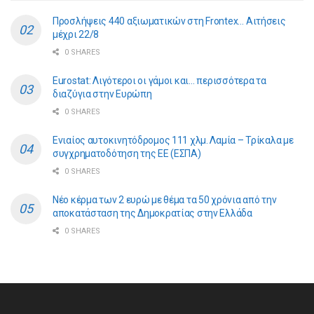
Προσλήψεις 440 αξιωματικών στη Frontex… Αιτήσεις
μέχρι 22/8
0 SHARES
Eurostat: Λιγότεροι οι γάμοι και… περισσότερα τα
διαζύγια στην Ευρώπη
0 SHARES
Ενιαίος αυτοκινητόδρομος 111 χλμ. Λαμία – Τρίκαλα με
συγχρηματοδότηση της ΕE (ΕΣΠΑ)
0 SHARES
Νέο κέρμα των 2 ευρώ με θέμα τα 50 χρόνια από την
αποκατάσταση της Δημοκρατίας στην Ελλάδα
0 SHARES