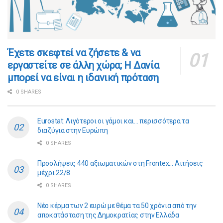
​​Έχετε σκεφτεί να ζήσετε & να
εργαστείτε σε άλλη χώρα; Η Δανία
μπορεί να είναι η ιδανική πρόταση
0 SHARES
Eurostat: Λιγότεροι οι γάμοι και… περισσότερα τα
διαζύγια στην Ευρώπη
0 SHARES
Προσλήψεις 440 αξιωματικών στη Frontex… Αιτήσεις
μέχρι 22/8
0 SHARES
Νέο κέρμα των 2 ευρώ με θέμα τα 50 χρόνια από την
αποκατάσταση της Δημοκρατίας στην Ελλάδα