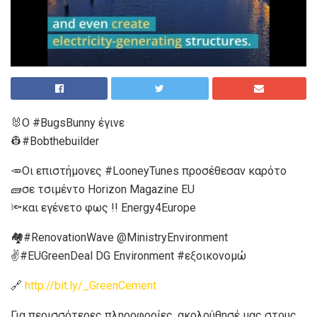
🐰O #BugsBunny έγινε
👷#Bobthebuilder
🥕Οι επιστήμονες #LooneyTunes προσέθεσαν καρότο
🧱σε τσιμέντο Horizon Magazine EU
🔦και εγένετο φως !! Energy4Europe
🏘️#RenovationWave @MinistryEnvironment
✌️#EUGreenDeal DG
Environment #εξοικονομώ
🔗
http://bit.ly/_GreenCement
Για περισσότερες πληροφορίες, ακολούθησέ μας στους