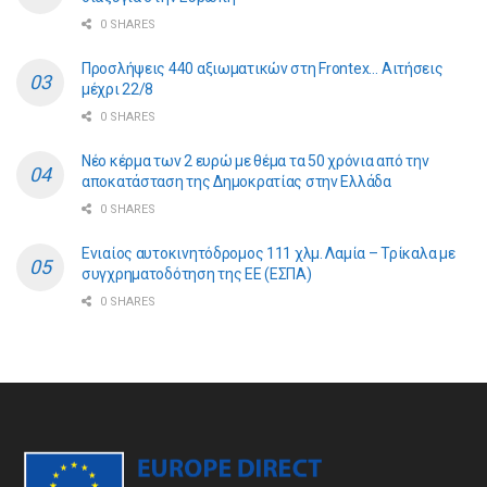
0 SHARES
Προσλήψεις 440 αξιωματικών στη Frontex… Αιτήσεις
μέχρι 22/8
0 SHARES
Νέο κέρμα των 2 ευρώ με θέμα τα 50 χρόνια από την
αποκατάσταση της Δημοκρατίας στην Ελλάδα
0 SHARES
Ενιαίος αυτοκινητόδρομος 111 χλμ. Λαμία – Τρίκαλα με
συγχρηματοδότηση της ΕE (ΕΣΠΑ)
0 SHARES