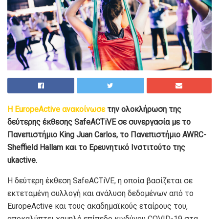
Η EuropeActive ανακοίνωσε
την ολοκλήρωση της
δεύτερης έκθεσης SafeACTiVE σε συνεργασία με το
Πανεπιστήμιο King Juan Carlos, το Πανεπιστήμιο AWRC-
Sheffield Hallam και το Ερευνητικό Ινστιτούτο της
ukactive.
Η δεύτερη έκθεση SafeACTiVE, η οποία βασίζεται σε
εκτεταμένη συλλογή και ανάλυση δεδομένων από το
EuropeActive και τους ακαδημαϊκούς εταίρους του,
αποκαλύπτει χαμηλό επίπεδο κινδύνου COVID-19 στα