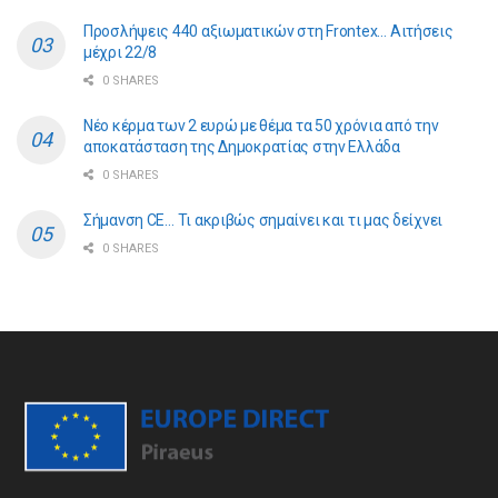
Προσλήψεις 440 αξιωματικών στη Frontex… Αιτήσεις
μέχρι 22/8
0 SHARES
Νέο κέρμα των 2 ευρώ με θέμα τα 50 χρόνια από την
αποκατάσταση της Δημοκρατίας στην Ελλάδα
0 SHARES
Σήμανση CE… Τι ακριβώς σημαίνει και τι μας δείχνει
0 SHARES