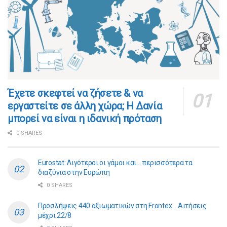
​​Έχετε σκεφτεί να ζήσετε & να
εργαστείτε σε άλλη χώρα; Η Δανία
μπορεί να είναι η ιδανική πρόταση
0 SHARES
Eurostat: Λιγότεροι οι γάμοι και… περισσότερα τα
διαζύγια στην Ευρώπη
0 SHARES
Προσλήψεις 440 αξιωματικών στη Frontex… Αιτήσεις
μέχρι 22/8