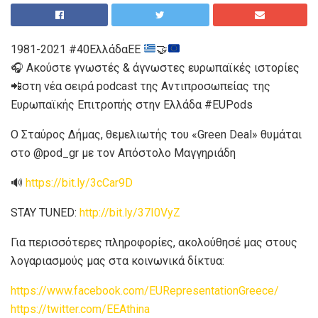
1981-2021 #40ΕλλάδαΕΕ
🤝
🎧 Ακούστε γνωστές & άγνωστες ευρωπαϊκές ιστορίες
📲στη νέα σειρά podcast της Αντιπροσωπείας της
Ευρωπαϊκής Επιτροπής στην Ελλάδα #EUPods
Ο
Σταύρος Δήμας, θεμελιωτής του «Green Deal» θυμάται
στο @pod_gr με τον Απόστολο Μαγγηριάδη
🔊
https://bit.ly/3cCar9D
STAY TUNED:
http://bit.ly/37I0VyZ
Για περισσότερες πληροφορίες, ακολούθησέ μας στους
λογαριασμούς μας στα κοινωνικά δίκτυα:
https://www.facebook.com/EURepresentationGreece/
https://twitter.com/EEAthina