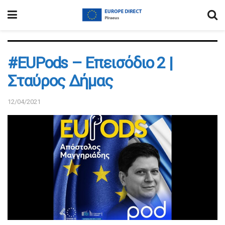
#EUPods – Επεισόδιο 2 |
Σταύρος Δήμας
12/04/2021