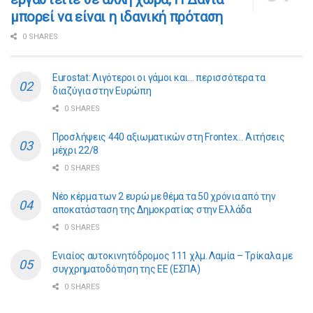
μπορεί να είναι η ιδανική πρόταση
0 SHARES
Eurostat: Λιγότεροι οι γάμοι και… περισσότερα τα
διαζύγια στην Ευρώπη
0 SHARES
Προσλήψεις 440 αξιωματικών στη Frontex… Αιτήσεις
μέχρι 22/8
0 SHARES
Νέο κέρμα των 2 ευρώ με θέμα τα 50 χρόνια από την
αποκατάσταση της Δημοκρατίας στην Ελλάδα
0 SHARES
Ενιαίος αυτοκινητόδρομος 111 χλμ. Λαμία – Τρίκαλα με
συγχρηματοδότηση της ΕE (ΕΣΠΑ)
0 SHARES