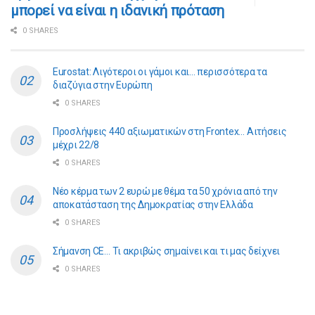
μπορεί να είναι η ιδανική πρόταση
0 SHARES
Eurostat: Λιγότεροι οι γάμοι και… περισσότερα τα
διαζύγια στην Ευρώπη
0 SHARES
Προσλήψεις 440 αξιωματικών στη Frontex… Αιτήσεις
μέχρι 22/8
0 SHARES
Νέο κέρμα των 2 ευρώ με θέμα τα 50 χρόνια από την
αποκατάσταση της Δημοκρατίας στην Ελλάδα
0 SHARES
Σήμανση CE… Τι ακριβώς σημαίνει και τι μας δείχνει
0 SHARES