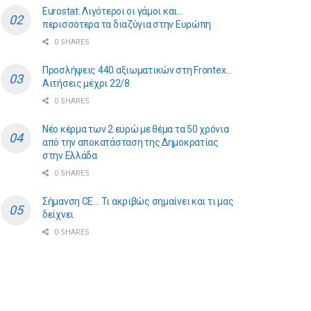
Eurostat: Λιγότεροι οι γάμοι και…
περισσότερα τα διαζύγια στην Ευρώπη
0 SHARES
Προσλήψεις 440 αξιωματικών στη Frontex…
Αιτήσεις μέχρι 22/8
0 SHARES
Νέο κέρμα των 2 ευρώ με θέμα τα 50 χρόνια
από την αποκατάσταση της Δημοκρατίας
στην Ελλάδα
0 SHARES
Σήμανση CE… Τι ακριβώς σημαίνει και τι μας
δείχνει
0 SHARES