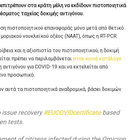
επιτρέπουν στα κράτη μέλη να εκδίδουν πιστοποιητικά
έσματος ταχείας δοκιμής αντιγόνου.
οση πιστοποιητικού επαναφοράς μόνο μετά από θετικό
μοριακού νουκλεϊκού οξέος (NAAT), όπως η RT-PCR.
ίβεια και η αξιοπιστία του πιστοποιητικού, η δοκιμή
είται πρέπει να περιλαμβάνεται
στον κοινό κατάλογο
 αντιγόνου για COVID-19 και να εκτελείται από
μένο προσωπικό.
ν αυτά τα πιστοποιητικά αναδρομικά, βάσει δοκιμών
 issue recovery
#EUCOVIDcertificate
based
en tests.
vement of citizens infected during the Omicron