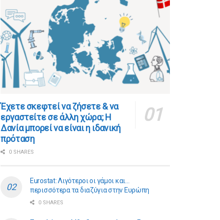
​​Έχετε σκεφτεί να ζήσετε & να
εργαστείτε σε άλλη χώρα; Η
Δανία μπορεί να είναι η ιδανική
πρόταση
0 SHARES
Eurostat: Λιγότεροι οι γάμοι και…
περισσότερα τα διαζύγια στην Ευρώπη
0 SHARES