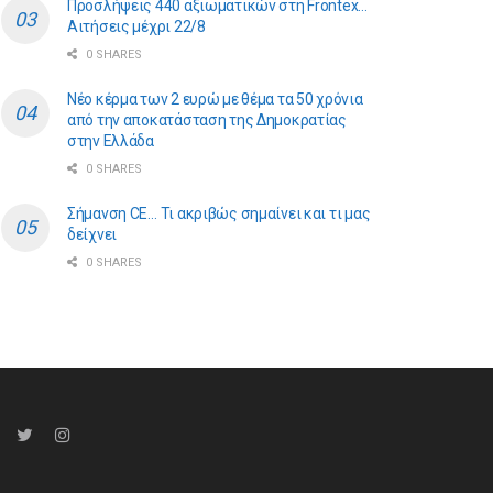
Προσλήψεις 440 αξιωματικών στη Frontex…
Αιτήσεις μέχρι 22/8
0 SHARES
Νέο κέρμα των 2 ευρώ με θέμα τα 50 χρόνια
από την αποκατάσταση της Δημοκρατίας
στην Ελλάδα
0 SHARES
Σήμανση CE… Τι ακριβώς σημαίνει και τι μας
δείχνει
0 SHARES