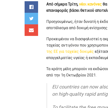
Από σήμερα Τρίτη,
νέοι κανόνες
θα 
επαναφοράς βάσει θετικού αποτελ
Προηγουμένως, ήταν δυνατή η έκδ
αποτέλεσμα από δοκιμή ενίσχυσης 
Προκειμένου να διασφαλιστεί η ακρ
ταχείας αντιγόνου που χρησιμοποι
της ΕΕ για ταχείες δοκιμές
εξέταση
επαγγελματίες υγείας ή εκπαιδευ
Τα κράτη μέλη μπορούν να εκδώσου
από την 1η Οκτωβρίου
2021.
EU countries can now also
on high-quality rapid antig
To facilitate the free mo