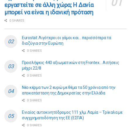
εργαστείτε σε άλλη χώρα; Η Δανία
μπορεί να είναι η ιδανική πρόταση
0 SHARES
Eurostat: Λιγότεροι οι γάμοι και… περισσότερα τα
διαζύγια στην Ευρώπη
0 SHARES
Προσλήψεις 440 αξιωματικών στη Frontex… Αιτήσεις
μέχρι 22/8
0 SHARES
Νέο κέρμα των 2 ευρώ με θέμα τα 50 χρόνια από την
αποκατάσταση της Δημοκρατίας στην Ελλάδα
0 SHARES
Ενιαίος αυτοκινητόδρομος 111 χλμ. Λαμία – Τρίκαλα με
συγχρηματοδότηση της ΕE (ΕΣΠΑ)
0 SHARES