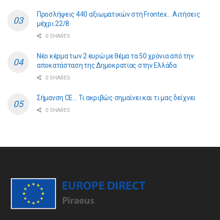
Προσλήψεις 440 αξιωματικών στη Frontex… Αιτήσεις
μέχρι 22/8
0 SHARES
Νέο κέρμα των 2 ευρώ με θέμα τα 50 χρόνια από την
αποκατάσταση της Δημοκρατίας στην Ελλάδα
0 SHARES
Σήμανση CE… Τι ακριβώς σημαίνει και τι μας δείχνει
0 SHARES