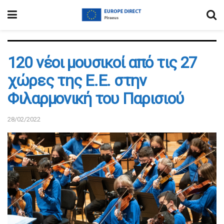
120 νέοι μουσικοί από τις 27
χώρες της Ε.Ε. στην
Φιλαρμονική του Παρισιού
28/02/2022