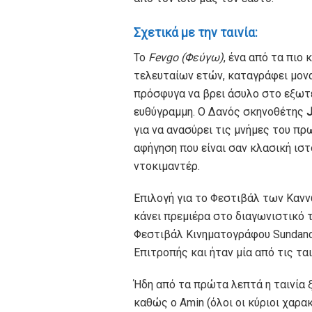
Σχετικά με την ταινία:
Το
Fevgo (Φεύγω)
, ένα από τα πιο
τελευταίων ετών, καταγράφει μον
πρόσφυγα να βρει άσυλο στο εξωτε
ευθύγραμμη. Ο Δανός σκηνοθέτης
για να ανασύρει τις μνήμες του π
αφήγηση που είναι σαν κλασική ιστ
ντοκιμαντέρ.
Επιλογή για το Φεστιβάλ των Κανν
κάνει πρεμιέρα στο διαγωνιστικό 
Φεστιβάλ Κινηματογράφου Sundanc
Επιτροπής και ήταν μία από τις τ
Ήδη από τα πρώτα λεπτά η ταινία ξ
καθώς ο Amin (όλοι οι κύριοι χαρ