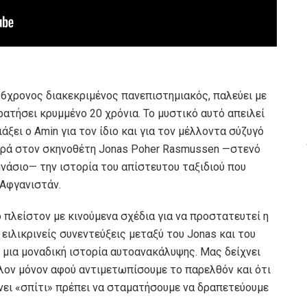
36χρονος διακεκριμένος πανεπιστημιακός, παλεύει με
ρατήσει κρυμμένο 20 χρόνια. Το μυστικό αυτό απειλεί
άξει ο Amin για τον ίδιο και για τον μέλλοντα σύζυγό
φορά στον σκηνοθέτη Jonas Poher Rasmussen —στενό
μνάσιο— την ιστορία του απίστευτου ταξιδιού που
 Αφγανιστάν.
 πλείστον με κινούμενα σχέδια για να προστατευτεί η
ειλικρινείς συνεντεύξεις μεταξύ του Jonas και του
ι μια μοναδική ιστορία αυτοανακάλυψης. Μας δείχνει
λον μόνον αφού αντιμετωπίσουμε το παρελθόν και ότι
ίνει «σπίτι» πρέπει να σταματήσουμε να δραπετεύουμε