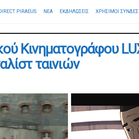
DIRECT PIRAEUS
ΝΕΑ
ΕΚΔΗΛΩΣΕΙΣ
ΧΡΉΣΙΜΟΙ ΣΎΝΔΕΣ
κού Κινηματογράφου LU
αλίστ ταινιών