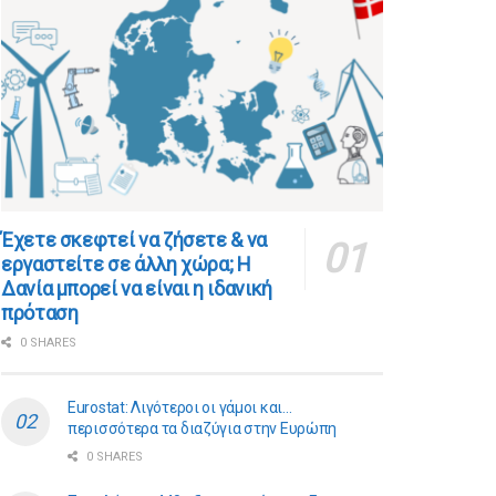
​​Έχετε σκεφτεί να ζήσετε & να
εργαστείτε σε άλλη χώρα; Η
Δανία μπορεί να είναι η ιδανική
πρόταση
0 SHARES
Eurostat: Λιγότεροι οι γάμοι και…
περισσότερα τα διαζύγια στην Ευρώπη
0 SHARES