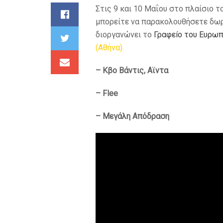
Στις 9 και 10 Μαΐου στο πλαίσιο τ
μπορείτε να παρακολουθήσετε
δωρ
διοργανώνει το
Γραφεíο του Ευρωπ
(Αθήνα).
– Κβο Βάντις, Αϊντα
– Flee
– Mεγάλη Απόδραση