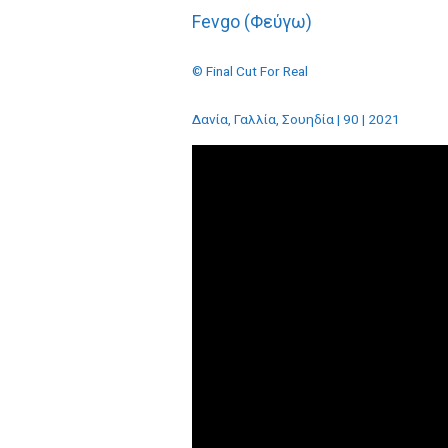
Fevgo (Φεύγω)
© Final Cut For Real
Δανία, Γαλλία, Σουηδία | 90 | 2021