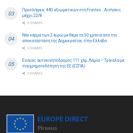
Προσλήψεις 440 αξιωματικών στη Frontex… Αιτήσεις
μέχρι 22/8
0 SHARES
Νέο κέρμα των 2 ευρώ με θέμα τα 50 χρόνια από την
αποκατάσταση της Δημοκρατίας στην Ελλάδα
0 SHARES
Ενιαίος αυτοκινητόδρομος 111 χλμ. Λαμία – Τρίκαλα με
συγχρηματοδότηση της ΕE (ΕΣΠΑ)
0 SHARES