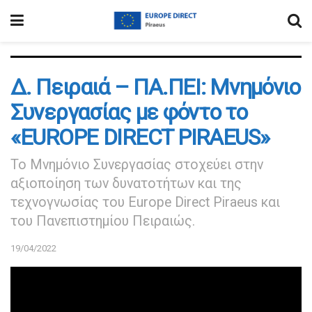
Δ. Πειραιά – ΠΑ.ΠΕΙ: Μνημόνιο
Συνεργασίας με φόντο το
«EUROPE DIRECT PIRAEUS»
Το Μνημόνιο Συνεργασίας στοχεύει στην
αξιοποίηση των δυνατοτήτων και της
τεχνογνωσίας του Europe Direct Piraeus και
του Πανεπιστημίου Πειραιώς.
19/04/2022