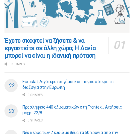
​​Έχετε σκεφτεί να ζήσετε & να
εργαστείτε σε άλλη χώρα; Η Δανία
μπορεί να είναι η ιδανική πρόταση
0 SHARES
Eurostat: Λιγότεροι οι γάμοι και… περισσότερα τα
διαζύγια στην Ευρώπη
0 SHARES
Προσλήψεις 440 αξιωματικών στη Frontex… Αιτήσεις
μέχρι 22/8
0 SHARES
Νέο κέρμα των 2 ευρώ με θέμα τα 50 χρόνια από την