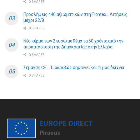
0 SHARES
Προσλήψεις 440 αξιωματικών στη Frontex… Αιτήσεις
μέχρι 22/8
0 SHARES
Νέο κέρμα των 2 ευρώ με θέμα τα 50 χρόνια από την
αποκατάσταση της Δημοκρατίας στην Ελλάδα
0 SHARES
Σήμανση CE… Τι ακριβώς σημαίνει και τι μας δείχνει
0 SHARES