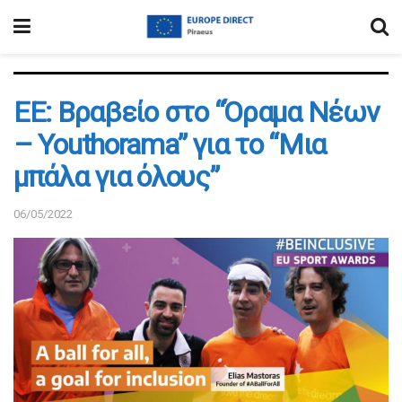
ΕΕ: Βραβείο στο “Όραμα Νέων
– Youthorama” για το “Μια
μπάλα για όλους”
06/05/2022