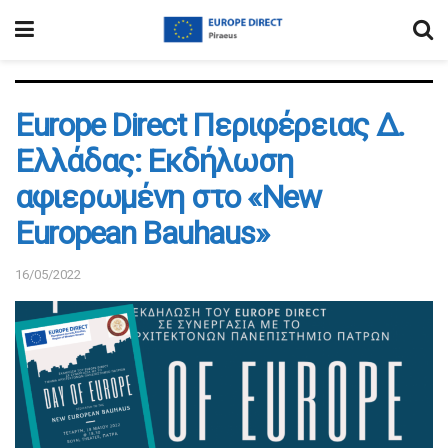
Europe Direct Περιφέρειας Δ.
Ελλάδας: Εκδήλωση
αφιερωμένη στο «New
European Bauhaus»
16/05/2022