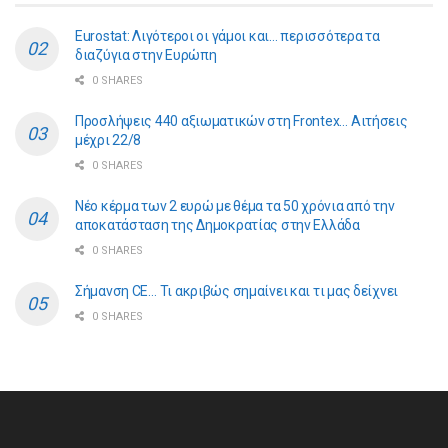
Eurostat: Λιγότεροι οι γάμοι και… περισσότερα τα
διαζύγια στην Ευρώπη
0 SHARES
Προσλήψεις 440 αξιωματικών στη Frontex… Αιτήσεις
μέχρι 22/8
0 SHARES
Νέο κέρμα των 2 ευρώ με θέμα τα 50 χρόνια από την
αποκατάσταση της Δημοκρατίας στην Ελλάδα
0 SHARES
Σήμανση CE… Τι ακριβώς σημαίνει και τι μας δείχνει
0 SHARES