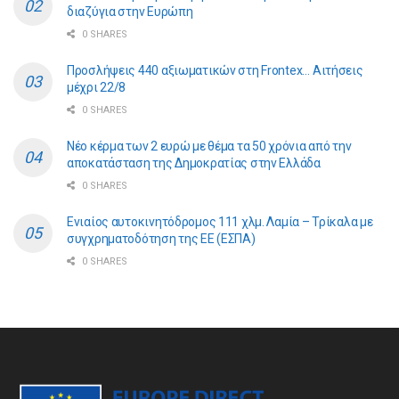
διαζύγια στην Ευρώπη
0 SHARES
Προσλήψεις 440 αξιωματικών στη Frontex… Αιτήσεις
μέχρι 22/8
0 SHARES
Νέο κέρμα των 2 ευρώ με θέμα τα 50 χρόνια από την
αποκατάσταση της Δημοκρατίας στην Ελλάδα
0 SHARES
Ενιαίος αυτοκινητόδρομος 111 χλμ. Λαμία – Τρίκαλα με
συγχρηματοδότηση της ΕE (ΕΣΠΑ)
0 SHARES