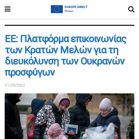
ΕΕ: Πλατφόρμα επικοινωνίας
των Κρατών Μελών για τη
διευκόλυνση των Ουκρανών
προσφύγων
31/05/2022