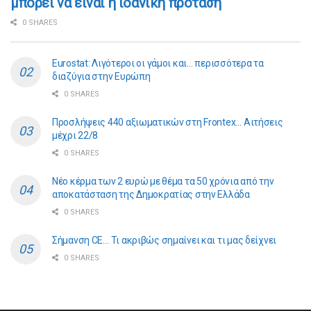
μπορεί να είναι η ιδανική πρόταση
0 SHARES
Eurostat: Λιγότεροι οι γάμοι και… περισσότερα τα
διαζύγια στην Ευρώπη
0 SHARES
Προσλήψεις 440 αξιωματικών στη Frontex… Αιτήσεις
μέχρι 22/8
0 SHARES
Νέο κέρμα των 2 ευρώ με θέμα τα 50 χρόνια από την
αποκατάσταση της Δημοκρατίας στην Ελλάδα
0 SHARES
Σήμανση CE… Τι ακριβώς σημαίνει και τι μας δείχνει
0 SHARES