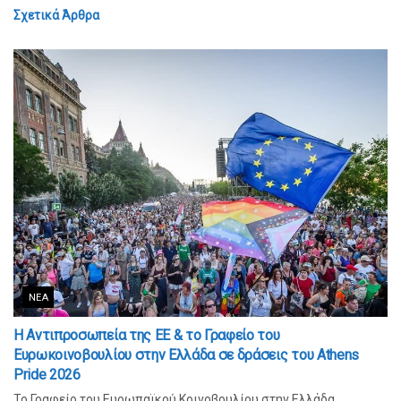
Σχετικά
Άρθρα
ΝΈΑ
Η Αντιπροσωπεία της ΕΕ & το Γραφείο του
Ευρωκοινοβουλίου στην Ελλάδα σε δράσεις του Athens
Pride 2026
Το Γραφείο του Ευρωπαϊκού Κοινοβουλίου στην Ελλάδα