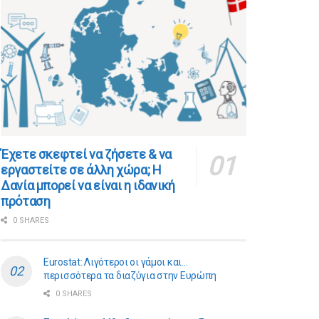
​​Έχετε σκεφτεί να ζήσετε & να
εργαστείτε σε άλλη χώρα; Η
Δανία μπορεί να είναι η ιδανική
πρόταση
0 SHARES
Eurostat: Λιγότεροι οι γάμοι και…
περισσότερα τα διαζύγια στην Ευρώπη
0 SHARES