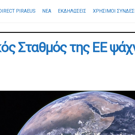
DIRECT PIRAEUS
ΝΕΑ
ΕΚΔΗΛΩΣΕΙΣ
ΧΡΉΣΙΜΟΙ ΣΎΝΔΕΣ
ός Σταθμός της ΕΕ ψάχν