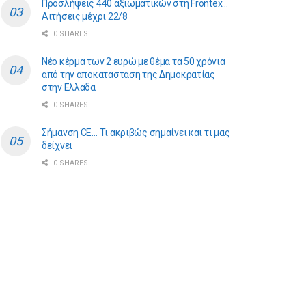
Προσλήψεις 440 αξιωματικών στη Frontex…
Αιτήσεις μέχρι 22/8
0 SHARES
Νέο κέρμα των 2 ευρώ με θέμα τα 50 χρόνια
από την αποκατάσταση της Δημοκρατίας
στην Ελλάδα
0 SHARES
Σήμανση CE… Τι ακριβώς σημαίνει και τι μας
δείχνει
0 SHARES