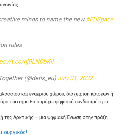
οινωνίας.
 creative minds to name the new
#EUSpace
on rules
ps://t.co/nj9LNCbKiI
Together (@defis_eu)
July 31, 2022
αλάσσιου και εναέριου χώρου, διαχείριση κρίσεων ή
οτόμο σύστημα θα παρέχει ψηφιακή συνδεσιμότητα
χή της Αρκτικής – μια ψηφιακή Ένωση στην πράξη.
μιουργικός!