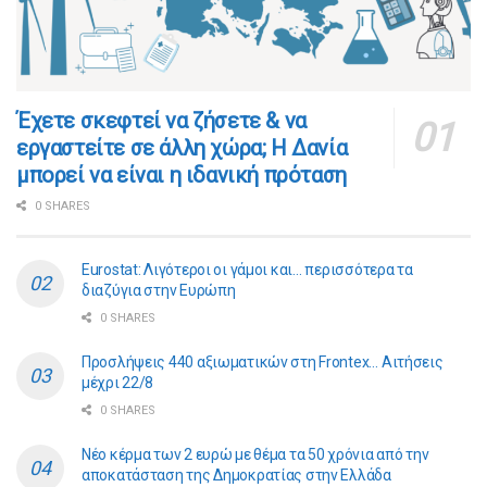
​​Έχετε σκεφτεί να ζήσετε & να
εργαστείτε σε άλλη χώρα; Η Δανία
μπορεί να είναι η ιδανική πρόταση
0 SHARES
Eurostat: Λιγότεροι οι γάμοι και… περισσότερα τα
διαζύγια στην Ευρώπη
0 SHARES
Προσλήψεις 440 αξιωματικών στη Frontex… Αιτήσεις
μέχρι 22/8
0 SHARES
Νέο κέρμα των 2 ευρώ με θέμα τα 50 χρόνια από την
αποκατάσταση της Δημοκρατίας στην Ελλάδα