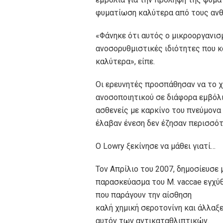
φυματίωση καλύτερα από τους ανθ
«Φάνηκε ότι αυτός ο μικροοργανισ
ανοσορυθμιστικές ιδιότητες που κ
καλύτερα», είπε.
Οι ερευνητές προσπάθησαν να το 
ανοσοποιητικού σε διάφορα εμβόλια
ασθενείς με καρκίνο του πνεύμονα
έλαβαν ένεση δεν έζησαν περισσότ
Ο Lowry ξεκίνησε να μάθει γιατί…
Τον Απρίλιο του 2007, δημοσίευσε 
παρασκεύασμα του M. vaccae εγχύθ
που παράγουν την αίσθηση
καλή χημική σεροτονίνη και άλλαξ
αυτόν των αντικαταθλιπτικών.