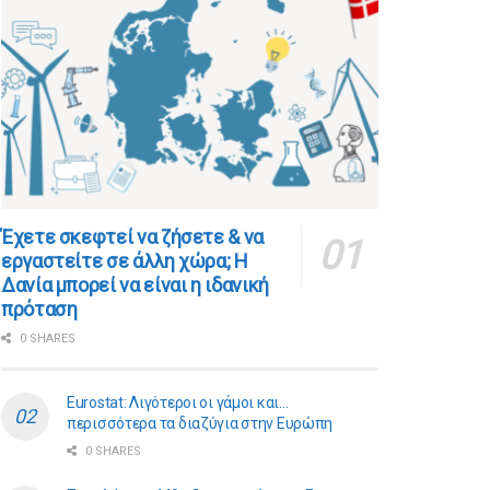
​​Έχετε σκεφτεί να ζήσετε & να
εργαστείτε σε άλλη χώρα; Η
Δανία μπορεί να είναι η ιδανική
πρόταση
0 SHARES
Eurostat: Λιγότεροι οι γάμοι και…
περισσότερα τα διαζύγια στην Ευρώπη
0 SHARES