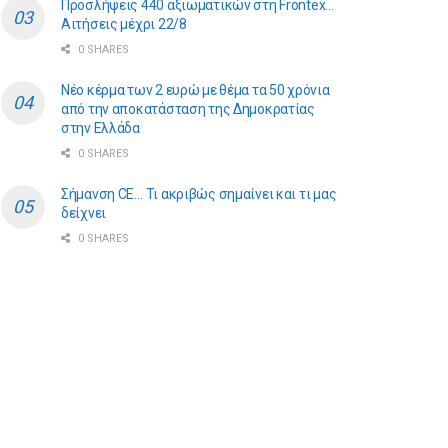
Προσλήψεις 440 αξιωματικών στη Frontex…
Αιτήσεις μέχρι 22/8
0 SHARES
Νέο κέρμα των 2 ευρώ με θέμα τα 50 χρόνια
από την αποκατάσταση της Δημοκρατίας
στην Ελλάδα
0 SHARES
Σήμανση CE… Τι ακριβώς σημαίνει και τι μας
δείχνει
0 SHARES