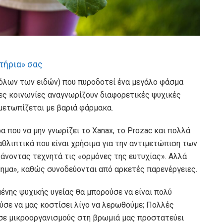
τήρια» σας
(όλων των ειδών) που πυροδοτεί ένα μεγάλο φάσμα
ες κοινωνίες αναγνωρίζουν διαφορετικές ψυχικές
μετωπίζεται με βαριά φάρμακα.
 που να μην γνωρίζει το Xanax, το Prozac και πολλά
λιπτικά που είναι χρήσιμα για την αντιμετώπιση των
νοντας τεχνητά τις «ορμόνες της ευτυχίας». Αλλά
ίμημα», καθώς συνοδεύονται από αρκετές παρενέργειες.
ωμένης ψυχικής υγείας θα μπορούσε να είναι πολύ
ούσε να μας κοστίσει λίγο να λερωθούμε; Πολλές
η σε μικροοργανισμούς στη βρωμιά μας προστατεύει