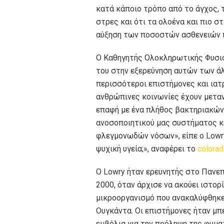
κατά κάποιο τρόπο από το άγχος, 
στρες και ότι τα ολοένα και πιο σ
αύξηση των ποσοστών ασθενειών π
Ο Καθηγητής Ολοκληρωτικής Φυσιο
του στην εξερεύνηση αυτών των ά
περισσότεροι επιστήμονες και ιατρ
ανθρώπινες κοινωνίες έχουν μεταν
επαφή με ένα πλήθος βακτηριακών 
ανοσοποιητικού μας συστήματος κ
φλεγμονωδών νόσων», είπε ο Lowry
ψυχική υγεία;», αναφέρει το
colorad
Ο Lowry ήταν ερευνητής στο Πανεπ
2000, όταν άρχισε να ακούει ιστορ
μικροοργανισμό που ανακαλύφθηκε
Ουγκάντα. Οι επιστήμονες ήταν μπ
εμβόλια για την πρόληψη της φυμα