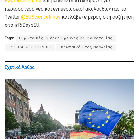
Εγγραφείτε εδώ
και μείνετε συντονισμένοι για
περισσότερα νέα και ενημερώσεις! ακολουθώντας το
Twitter
@EUScienceInnov
και λάβετε μέρος στη συζήτηση
στο #RiDaysEU.
Tags:
Ευρωπαϊκές Ημέρες Έρευνας και Καινοτομίας
ΕΥΡΩΠΑΪΚΗ ΕΠΙΤΡΟΠΗ
Ευρωπαϊκό Έτος Νεολαίας
Σχετικά
Άρθρα