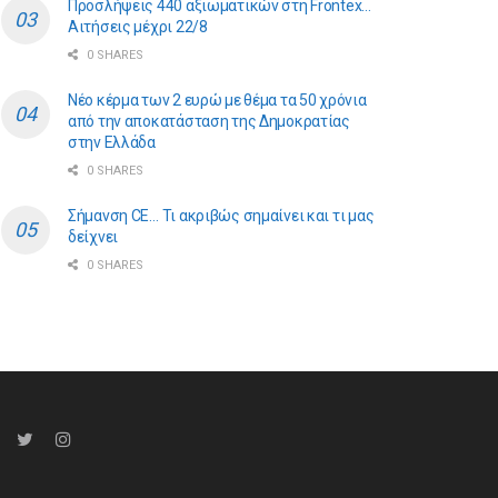
Προσλήψεις 440 αξιωματικών στη Frontex…
Αιτήσεις μέχρι 22/8
0 SHARES
Νέο κέρμα των 2 ευρώ με θέμα τα 50 χρόνια
από την αποκατάσταση της Δημοκρατίας
στην Ελλάδα
0 SHARES
Σήμανση CE… Τι ακριβώς σημαίνει και τι μας
δείχνει
0 SHARES