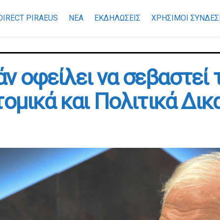
DIRECT PIRAEUS
ΝΕΑ
ΕΚΔΗΛΩΣΕΙΣ
ΧΡΉΣΙΜΟΙ ΣΎΝΔΕΣ
ράν οφείλει να σεβαστεί
τομικά και Πολιτικά Δι