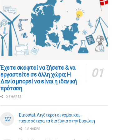
​​Έχετε σκεφτεί να ζήσετε & να
εργαστείτε σε άλλη χώρα; Η
Δανία μπορεί να είναι η ιδανική
πρόταση
0 SHARES
Eurostat: Λιγότεροι οι γάμοι και…
περισσότερα τα διαζύγια στην Ευρώπη
0 SHARES