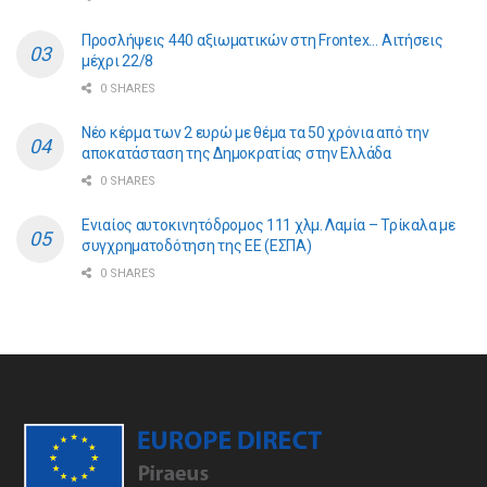
Προσλήψεις 440 αξιωματικών στη Frontex… Αιτήσεις
μέχρι 22/8
0 SHARES
Νέο κέρμα των 2 ευρώ με θέμα τα 50 χρόνια από την
αποκατάσταση της Δημοκρατίας στην Ελλάδα
0 SHARES
Ενιαίος αυτοκινητόδρομος 111 χλμ. Λαμία – Τρίκαλα με
συγχρηματοδότηση της ΕE (ΕΣΠΑ)
0 SHARES