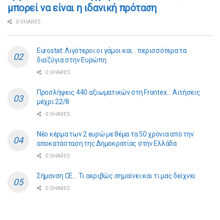
μπορεί να είναι η ιδανική πρόταση
0 SHARES
Eurostat: Λιγότεροι οι γάμοι και… περισσότερα τα
διαζύγια στην Ευρώπη
0 SHARES
Προσλήψεις 440 αξιωματικών στη Frontex… Αιτήσεις
μέχρι 22/8
0 SHARES
Νέο κέρμα των 2 ευρώ με θέμα τα 50 χρόνια από την
αποκατάσταση της Δημοκρατίας στην Ελλάδα
0 SHARES
Σήμανση CE… Τι ακριβώς σημαίνει και τι μας δείχνει
0 SHARES