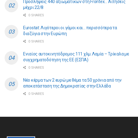
Προσλήψεις 440 αξιωματικών στη Frontex… Αιτήσεις
μέχρι 22/8
0 SHARES
Eurostat: Λιγότεροι οι γάμοι και… περισσότερα τα
διαζύγια στην Ευρώπη
0 SHARES
Ενιαίος αυτοκινητόδρομος 111 χλμ. Λαμία – Τρίκαλα με
συγχρηματοδότηση της ΕE (ΕΣΠΑ)
0 SHARES
Νέο κέρμα των 2 ευρώ με θέμα τα 50 χρόνια από την
αποκατάσταση της Δημοκρατίας στην Ελλάδα
0 SHARES