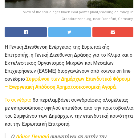
View of the Staudinger black coal power plant,smoking chimney, in
Grosskrotzenburg, near Francfurt, Germany.
Η Γενική Διεύθυνση Ενέργειας της Ευρωπαϊκής
Επιτροπής, η Γενική Διεύθυνση Δράσης για το Κλίμα και ο
Εκτελεστικός Οργανισμός Μικρών και Μεσαίων
Επιχειρήσεων (EASME) διοργανώνουν από κοινού on line
συνέδριο
Συμφώνου των Δημάρχων Επενδυτικό Φόρουμ
– Ενεργειακή Απόδοση Χρηματοοικονομική Αγορά.
Το συνέδριο
θα περιλαμβάνει συνεδριάσεις ολομέλειας
με εκπροσώπους υψηλού επιπέδου από την πρωτοβουλία
του Συμφώνου των Δημάρχων, την επενδυτική κοινότητα
και την Ευρωπαϊκή Επιτροπή.
O
Δήμος Πειραιά
συμμετέχει σε αυτήν την