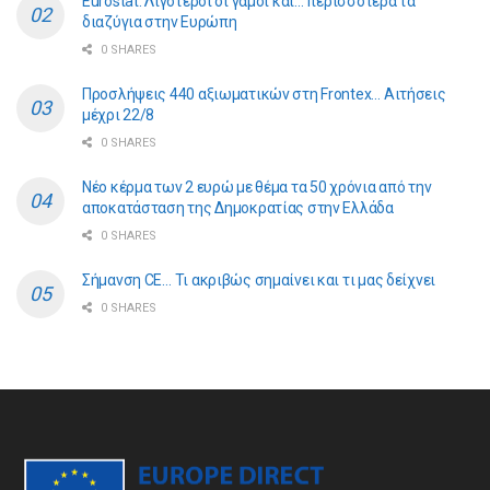
Eurostat: Λιγότεροι οι γάμοι και… περισσότερα τα
διαζύγια στην Ευρώπη
0 SHARES
Προσλήψεις 440 αξιωματικών στη Frontex… Αιτήσεις
μέχρι 22/8
0 SHARES
Νέο κέρμα των 2 ευρώ με θέμα τα 50 χρόνια από την
αποκατάσταση της Δημοκρατίας στην Ελλάδα
0 SHARES
Σήμανση CE… Τι ακριβώς σημαίνει και τι μας δείχνει
0 SHARES