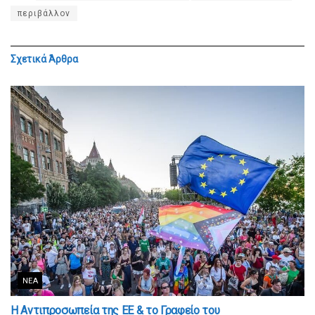
περιβάλλον
Σχετικά
Άρθρα
ΝΈΑ
Η Αντιπροσωπεία της ΕΕ & το Γραφείο του