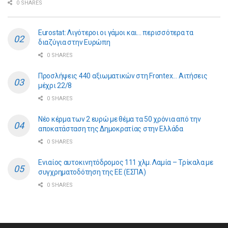
0 SHARES
Eurostat: Λιγότεροι οι γάμοι και… περισσότερα τα
διαζύγια στην Ευρώπη
0 SHARES
Προσλήψεις 440 αξιωματικών στη Frontex… Αιτήσεις
μέχρι 22/8
0 SHARES
Νέο κέρμα των 2 ευρώ με θέμα τα 50 χρόνια από την
αποκατάσταση της Δημοκρατίας στην Ελλάδα
0 SHARES
Ενιαίος αυτοκινητόδρομος 111 χλμ. Λαμία – Τρίκαλα με
συγχρηματοδότηση της ΕE (ΕΣΠΑ)
0 SHARES