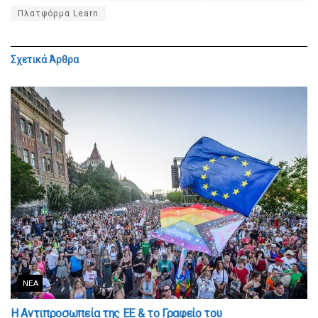
Πλατφόρμα Learn
Σχετικά
Άρθρα
ΝΈΑ
Η Αντιπροσωπεία της ΕΕ & το Γραφείο του