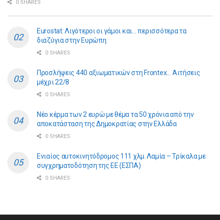
0 SHARES
Eurostat: Λιγότεροι οι γάμοι και… περισσότερα τα
διαζύγια στην Ευρώπη
0 SHARES
Προσλήψεις 440 αξιωματικών στη Frontex… Αιτήσεις
μέχρι 22/8
0 SHARES
Νέο κέρμα των 2 ευρώ με θέμα τα 50 χρόνια από την
αποκατάσταση της Δημοκρατίας στην Ελλάδα
0 SHARES
Ενιαίος αυτοκινητόδρομος 111 χλμ. Λαμία – Τρίκαλα με
συγχρηματοδότηση της ΕE (ΕΣΠΑ)
0 SHARES