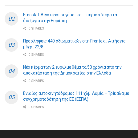
Eurostat: Λιγότεροι οι γάμοι και… περισσότερα τα
διαζύγια στην Ευρώπη
0 SHARES
Προσλήψεις 440 αξιωματικών στη Frontex… Αιτήσεις
μέχρι 22/8
0 SHARES
Νέο κέρμα των 2 ευρώ με θέμα τα 50 χρόνια από την
αποκατάσταση της Δημοκρατίας στην Ελλάδα
0 SHARES
Ενιαίος αυτοκινητόδρομος 111 χλμ. Λαμία – Τρίκαλα με
συγχρηματοδότηση της ΕE (ΕΣΠΑ)
0 SHARES