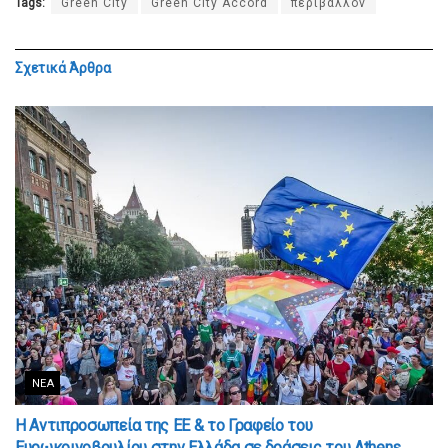
Tags:
Green City
Green City Accord
περιβάλλον
Σχετικά
Άρθρα
ΝΈΑ
Η Αντιπροσωπεία της ΕΕ & το Γραφείο του
Ευρωκοινοβουλίου στην Ελλάδα σε δράσεις του Athens